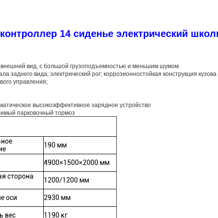
 контроллер 14 сиденье электрический школ
 внешний вид, с большой грузоподъемностью и меньшим шумом.
ла заднего вида; электрический рог; коррозионностойкая конструкция кузова
вого управления;
,
оматическое высокоэффективное зарядное устройство
симый парковочный тормоз
ное
190 мм
ие
4900×1500×2000 мм
ая сторона
1200/1200 мм
е оси
2930 мм
ь вес
1190 кг