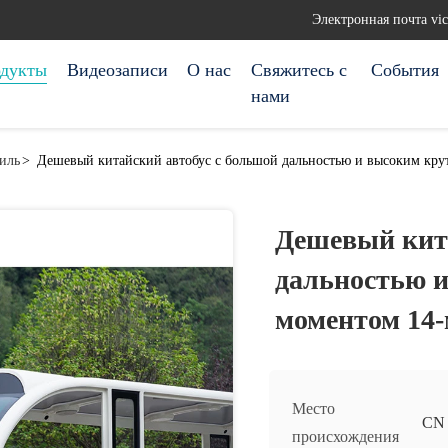
Электронная почта vi
дукты
Видеозаписи
О нас
Свяжитесь с
События
нами
иль
>
Дешевый китайский автобус с большой дальностью и высоким кру
Дешевый кита
дальностью 
моментом 14-
Место
CN
происхождения