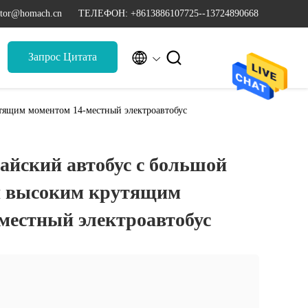
ctor@homach.cn
ТЕЛЕФОН: +8613886107725--13724890668


Запрос Цитата
тящим моментом 14-местный электроавтобус
йский автобус с большой
и высоким крутящим
местный электроавтобус