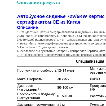
Описание продукта
Автобусное сиденье 72V/5KW Кертис
сертификатом CE из Китая
Описание
1.
Стандартный цвет: белый; привлекательный дизайн и мощный
2Стандартные характеристики: передние и задние фонари; зерка
3Небольшой радиус поворота; и интеллектуальная система руле
4. может быть легко модифицирована для транспортных средств
5. Сертификат CE для целых тележек;
6Бесплатное обслуживание батареи и контроллер Кертиса, авт
7Четырехколесная гидравлическая тормозная система и незави
Специализация
Минималь
Пропускная способность
12-14 мест
разрешен
Макс. Скорость
30 км/ч
Л×В×Х
Диапазон
Пропускн
80-100 км
(нагруженный)
F/R
Способность к подъему
0.15-0.30
Расстояни
(нагруженная)
Дистанция торможения
≤ 5 м
Уменьшит