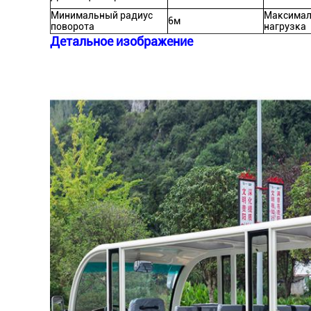
Минимальный радиус
Максимал
6м
поворота
нагрузка
Детальное изображение