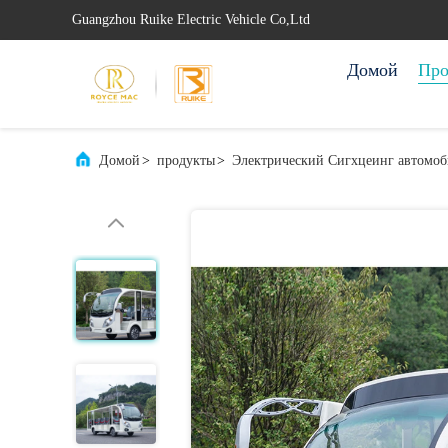
Guangzhou Ruike Electric Vehicle Co,Ltd
Домой
Про
Домой
>
продукты
>
Электрический Сигхцеинг автомоб