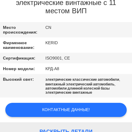
ЗАВОДУ
электрические винтажные с 11
местом ВИП
КОНТРОЛЬ
Место
CN
КАЧЕСТВА
происхождения:
Фирменное
KERID
СВЯЖИТЕСЬ
наименование:
С
Сертификация:
ISO9001, CE
НАМИ
Номер модели:
КРД-А8
Высокий свет:
,
электрические классические автомобили
,
винтажный электрический автомобиль
НОВОСТИ
автомобили длинной колесной базы
электрические винтажные
ЗАПРОСИТЕ
КОНТАКТНЫЕ ДАННЫЕ!
ЦИТАТУ
РАСКРЫТЬ ДЕТАЛИ