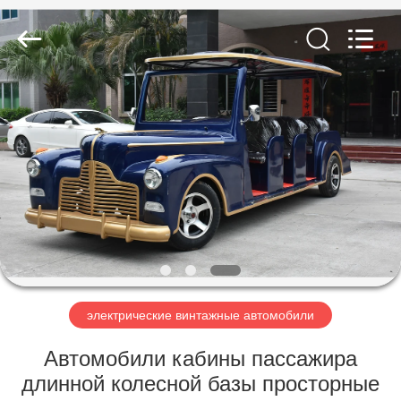
Vehicle
Co,Ltd.
All
Rights
Reserved.
Developed
by
ECER
ДОМОЙ
ПРОДУКТЫ
ВИДЕОЗАПИСИ
О
НАС
электрические винтажные автомобили
ЭКСКУРСИЯ
Автомобили кабины пассажира
ПО
длинной колесной базы просторные