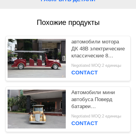
КАРТА
САЙТА
Похожие продукты
ПОЛИТИКА
КОНФИДЕНЦИАЛЬНОСТИ
автомобили мотора
ДК 48В электрические
классические 8
тележек гольфа
Negotiated MOQ:2 единицы
человека старых для
CONTACT
приема ВИП
Автомобили мини
автобуса Поверд
батареи
электрические
Negotiated MOQ:2 единицы
винтажные с
CONTACT
системой АК 72В,
левым управлением