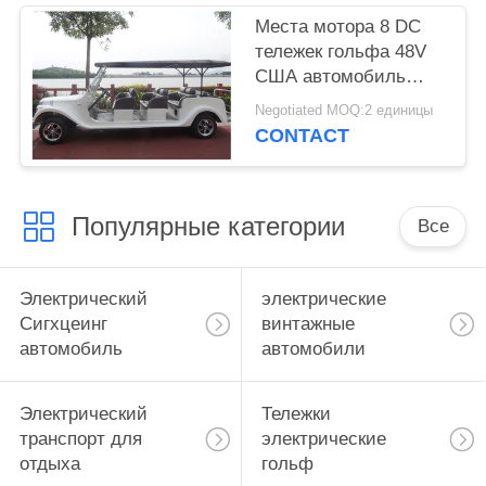
рулем
Места мотора 8 DC
тележек гольфа 48V
США автомобиль
популярного
Negotiated MOQ:2 единицы
классического
CONTACT
электрический
классический
Популярные категории
Все
Электрический
электрические
Сигхцеинг
винтажные
автомобиль
автомобили
Электрический
Тележки
транспорт для
электрические
отдыха
гольф