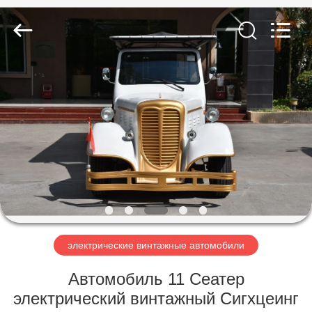
Vehicle
Co,Ltd.
All
Rights
Reserved.
Developed
by
ECER
ДОМОЙ
ПРОДУКТЫ
ВИДЕОЗАПИСИ
О
НАС
электрические винтажные автомобили
ЭКСКУРСИЯ
Автомобиль 11 Сеатер
ПО
электрический винтажный Сигхцеинг