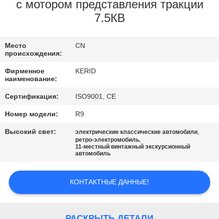
ЗАВОДУ
с мотором представления тракции
7.5КВ
КОНТРОЛЬ
Место
CN
КАЧЕСТВА
происхождения:
Фирменное
KERID
СВЯЖИТЕСЬ
наименование:
С
Сертификация:
ISO9001, CE
НАМИ
Номер модели:
R9
Высокий свет:
,
электрические классические автомобили
,
ретро-электромобиль
НОВОСТИ
11-местный винтажный экскурсионный
автомобиль
ЗАПРОСИТЕ
КОНТАКТНЫЕ ДАННЫЕ!
ЦИТАТУ
РАСКРЫТЬ ДЕТАЛИ