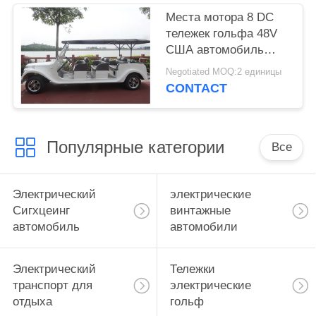
рулем
Места мотора 8 DC
тележек гольфа 48V
США автомобиль
популярного
Negotiated MOQ:2 единицы
классического
CONTACT
электрический
классический
Популярные категории
Все
Электрический
электрические
Сигхцеинг
винтажные
автомобиль
автомобили
Электрический
Тележки
транспорт для
электрические
отдыха
гольф