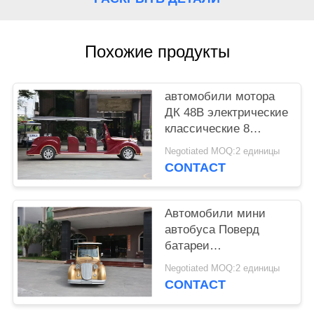
КАРТА
САЙТА
Похожие продукты
ПОЛИТИКА
КОНФИДЕНЦИАЛЬНОСТИ
автомобили мотора
ДК 48В электрические
классические 8
тележек гольфа
Negotiated MOQ:2 единицы
человека старых для
CONTACT
приема ВИП
Автомобили мини
автобуса Поверд
батареи
электрические
Negotiated MOQ:2 единицы
винтажные с
CONTACT
системой АК 72В,
левым управлением