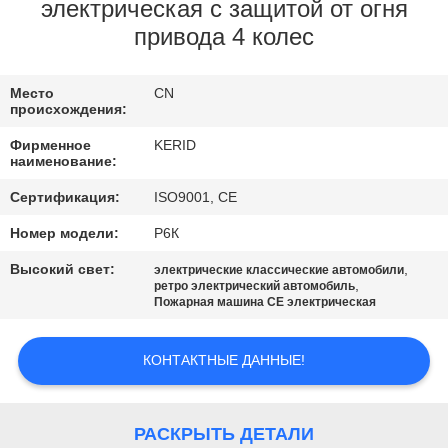
ЗАВОДУ
электрическая с защитой от огня
привода 4 колес
КОНТРОЛЬ
Место
CN
КАЧЕСТВА
происхождения:
Фирменное
KERID
СВЯЖИТЕСЬ
наименование:
С
Сертификация:
ISO9001, CE
НАМИ
Номер модели:
Р6К
Высокий свет:
,
электрические классические автомобили
,
ретро электрический автомобиль
НОВОСТИ
Пожарная машина CE электрическая
ЗАПРОСИТЕ
КОНТАКТНЫЕ ДАННЫЕ!
ЦИТАТУ
РАСКРЫТЬ ДЕТАЛИ