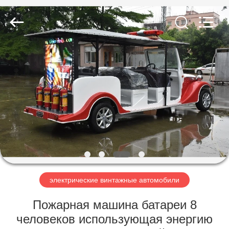
Vehicle
Co,Ltd.
All
Rights
Reserved.
Developed
by
ECER
ДОМОЙ
ПРОДУКТЫ
ВИДЕОЗАПИСИ
О
НАС
электрические винтажные автомобили
ЭКСКУРСИЯ
Пожарная машина батареи 8
ПО
человеков использующая энергию