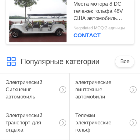
рулем
Места мотора 8 DC
тележек гольфа 48V
США автомобиль
популярного
Negotiated MOQ:2 единицы
классического
CONTACT
электрический
классический
Популярные категории
Все
Электрический
электрические
Сигхцеинг
винтажные
автомобиль
автомобили
Электрический
Тележки
транспорт для
электрические
отдыха
гольф