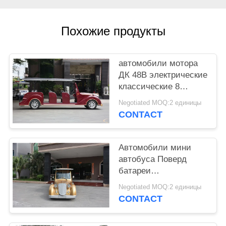
КАРТА
САЙТА
Похожие продукты
ПОЛИТИКА
автомобили мотора
КОНФИДЕНЦИАЛЬНОСТИ
ДК 48В электрические
классические 8
тележек гольфа
Negotiated MOQ:2 единицы
человека старых для
CONTACT
приема ВИП
Автомобили мини
автобуса Поверд
батареи
электрические
Negotiated MOQ:2 единицы
винтажные с
CONTACT
системой АК 72В,
левым управлением