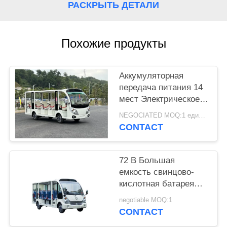
КАРТА
РАСКРЫТЬ ДЕТАЛИ
САЙТА
Похожие продукты
ПОЛИТИКА
КОНФИДЕНЦИАЛЬНОСТИ
Аккумуляторная
передача питания 14
мест Электрическое
транспортное
NEGOCIATED MOQ:1 единица
средство Сюжетный
CONTACT
автобус
Электрическая
тележка Для
72 В Большая
взрослых и детей
емкость свинцово-
кислотная батарея
14-местный
negotiable MOQ:1
электрический
CONTACT
туристический