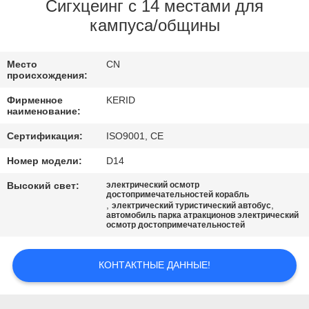
ЗАВОДУ
Сигхцеинг с 14 местами для
кампуса/общины
КОНТРОЛЬ
Место
CN
КАЧЕСТВА
происхождения:
Фирменное
KERID
СВЯЖИТЕСЬ
наименование:
С
Сертификация:
ISO9001, CE
НАМИ
Номер модели:
D14
Высокий свет:
электрический осмотр
достопримечательностей корабль
НОВОСТИ
,
,
электрический туристический автобус
автомобиль парка атракционов электрический
осмотр достопримечательностей
ЗАПРОСИТЕ
ЦИТАТУ
КОНТАКТНЫЕ ДАННЫЕ!