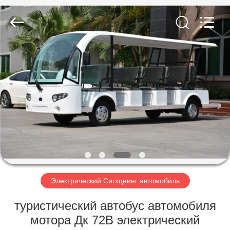
Vehicle
Co,Ltd.
All
Rights
Reserved.
Developed
by
ECER
ДОМОЙ
ПРОДУКТЫ
ВИДЕОЗАПИСИ
О
НАС
Электрический Сигхцеинг автомобиль
ЭКСКУРСИЯ
туристический автобус автомобиля
ПО
мотора Дк 72В электрический