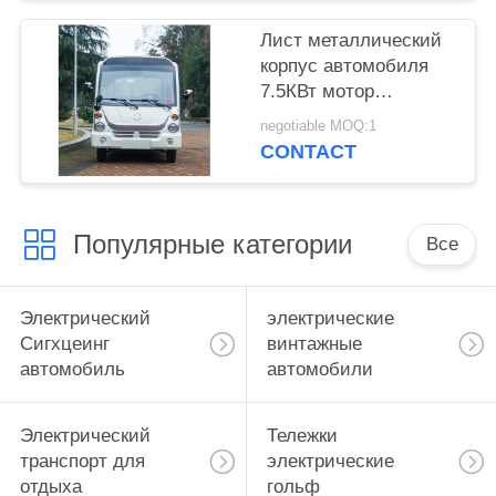
автобус Автомобиль
Лист металлический
корпус автомобиля
7.5КВт мотор
Электрический
negotiable MOQ:1
экскурсионный
CONTACT
автомобиль 14 мест
закрытые двери
мини-электрический
Популярные категории
автобус
Все
Электрический
электрические
Сигхцеинг
винтажные
автомобиль
автомобили
Электрический
Тележки
транспорт для
электрические
отдыха
гольф